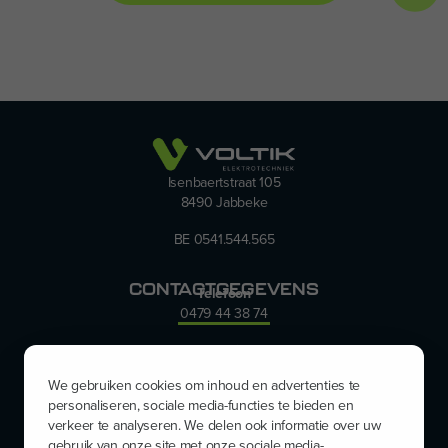
Isenbaertstraat 105
8490 Jabbeke
BE 0541.544.565
CONTACT­GEGEVENS
Telefoon
0479 44 38 74
E-mail
info@voltik.be
We gebruiken cookies om inhoud en advertenties te
personaliseren, sociale media-functies te bieden en
verkeer te analyseren. We delen ook informatie over uw
gebruik van onze site met onze sociale media-,